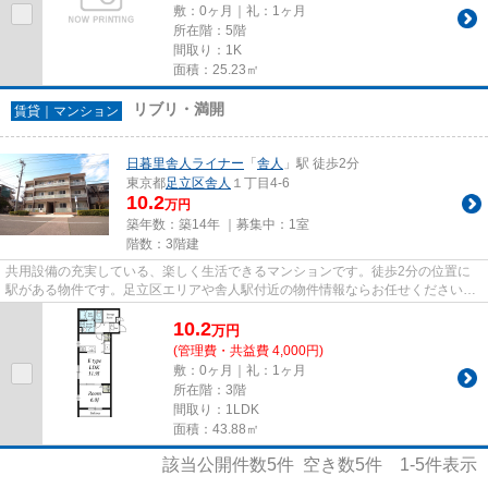
敷：0ヶ月｜礼：1ヶ月
所在階：5階
間取り：1K
面積：25.23㎡
リブリ・満開
賃貸｜マンション
日暮里舎人ライナー
「
舎人
」駅 徒歩2分
東京都
足立区
舎人
１丁目4-6
10.2
万円
築年数：築14年 ｜募集中：
1室
階数：3階建
共用設備の充実している、楽しく生活できるマンションです。徒歩2分の位置に
駅がある物件です。足立区エリアや舎人駅付近の物件情報ならお任せください。
あなたのお部屋探しを全力でサ...
10.2
万
円
(管理費・共益費 4,000円)
敷：0ヶ月｜礼：1ヶ月
所在階：3階
間取り：1LDK
面積：43.88㎡
該当公開件数
5
件 空き数
5
件
1-5
件表示