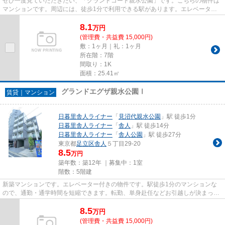
ぜひ一度見ていただきたい、「グランドコート親水公園」です。こちらの物件は
マンションです。周辺には、徒歩1分で利用できる駅があります。エレベーター
がある物件です。足立区エリア...
8.1
万
円
(管理費・共益費 15,000円)
敷：1ヶ月｜礼：1ヶ月
所在階：7階
間取り：1K
面積：25.41㎡
グランドエグザ親水公園Ⅰ
賃貸｜マンション
日暮里舎人ライナー
「
見沼代親水公園
」駅 徒歩1分
日暮里舎人ライナー
「
舎人
」駅 徒歩14分
日暮里舎人ライナー
「
舎人公園
」駅 徒歩27分
東京都
足立区
舎人
５丁目29-20
8.5
万円
築年数：築12年 ｜募集中：
1室
階数：5階建
新築マンションです。エレベーター付きの物件です。駅徒歩1分のマンションな
ので、通勤・通学時間を短縮できます。転勤、単身赴任などお引越しが決まった
方はお気軽に当社へお問い合せ...
8.5
万
円
(管理費・共益費 15,000円)