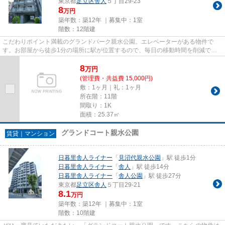
東京都
足立区
舎人
５丁目29-23
8
万円
築年数：築12年 ｜募集中：
1室
階数：12階建
こだわりポイント満載のグランドパーク親水公園。エレベーターがある物件で
す。お部屋から徒歩1分の場所に駅が位置するので、毎日の移動時間を削減でき
ます。こちらの物件はマンション...
8
万
円
(管理費・共益費 15,000円)
敷：1ヶ月｜礼：1ヶ月
所在階：11階
間取り：1K
面積：25.37㎡
グランドコート親水公園
賃貸｜マンション
日暮里舎人ライナー
「
見沼代親水公園
」駅 徒歩1分
日暮里舎人ライナー
「
舎人
」駅 徒歩14分
日暮里舎人ライナー
「
舎人公園
」駅 徒歩27分
東京都
足立区
舎人
５丁目29-21
8.1
万円
築年数：築12年 ｜募集中：
1室
階数：10階建