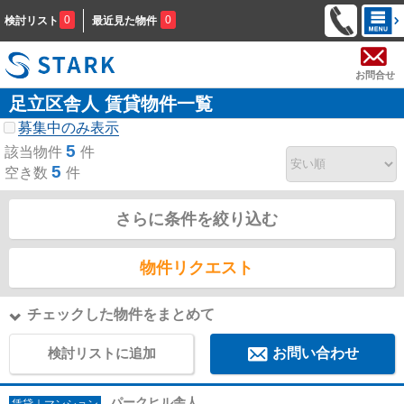
0
0
検討リスト
最近見た物件
お問合せ
足立区舎人 賃貸物件一覧
募集中のみ表示
5
該当物件
件
5
空き数
件
さらに条件を絞り込む
物件リクエスト
チェックした物件をまとめて
検討リストに追加
お問い合わせ
パークヒル舎人
賃貸｜マンション