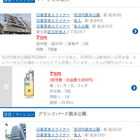
日暮里舎人ライナー
「
見沼代親水公園
」駅 徒歩3分
日暮里舎人ライナー
「
舎人
」駅 徒歩8分
日暮里舎人ライナー
「
舎人公園
」駅 徒歩21分
東京都
足立区
舎人
２丁目19-7
7
万円
築年数：築33年 ｜募集中：
1室
階数：7階建
見沼代親水公園駅周辺物件：パークヒル舎人。共用部には敷地内ごみ置き場・エ
レベータなどが備わっておりとても充実しています。こちらの物件はマンション
です。徒歩3分に駅がある物件...
7
万
円
(管理費・共益費 5,000円)
敷：1ヶ月｜礼：1ヶ月
所在階：5階
間取り：1R
面積：20.85㎡
グランドパーク親水公園
賃貸｜マンション
日暮里舎人ライナー
「
見沼代親水公園
」駅 徒歩1分
日暮里舎人ライナー
「
舎人
」駅 徒歩13分