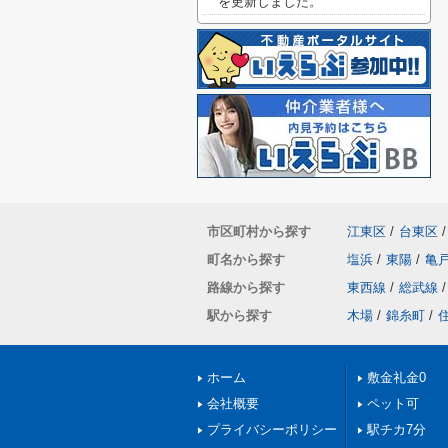
を更新しました。
市区町村から探す
江東区
/
台東区
/
町名から探す
塩浜
/
東陽
/
亀
路線から探す
東西線
/
総武線
/
駅から探す
木場
/
錦糸町
/
ホーム
敷金礼金0
会社概要
ペット可
プライバシーポリシー
駅チカ7分