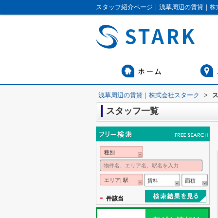
スタッフ紹介ページ｜浅草周辺の賃貸｜株
浅草周辺の賃貸｜株式会社スターク
>
スタッフ一覧
種別
エリア| 駅
賃料
面積
-
件該当