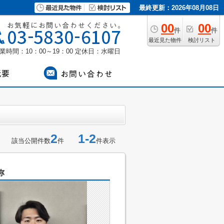
最終更新：2026年08月08日
00
00
件
件
最近見た物件
検討リスト
業時間：10：00～19：00
定休日：水曜日
2
1-2
該当公開件数
件
件表示
弥