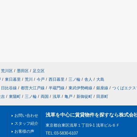
荒川区
/
墨田区
/
足立区
戸
/
東日暮里
/
荒川
/
今戸
/
西日暮里
/
三ノ輪
/
舎人
/
大島
日比谷線
/
都営大江戸線
/
半蔵門線
/
東武伊勢崎線
/
銀座線
/
つくばエクス
住吉
/
東陽町
/
三ノ輪
/
両国
/
浅草
/
亀戸
/
新御徒町
/
田原町
浅草を中心に賃貸物件を探すなら株式会
お問い合わせ
スタッフ紹介
東京都台東区浅草１丁目9-1 浅草ビル６Ｆ
お客様の声
TEL:03-5830-6107