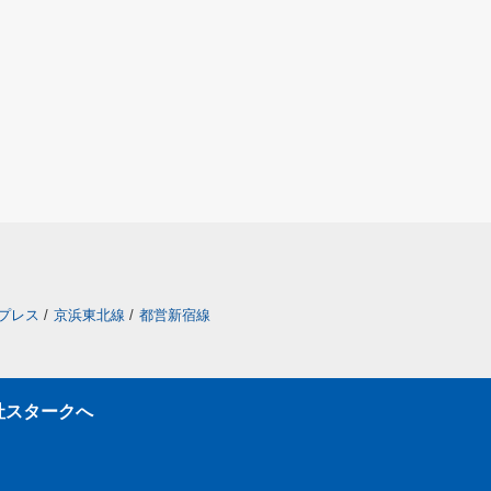
プレス
/
京浜東北線
/
都営新宿線
社スタークへ