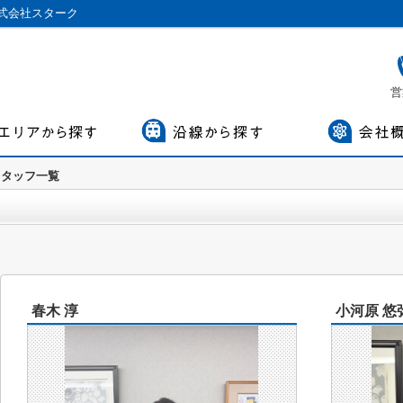
式会社スターク
営
スタッフ一覧
春木 淳
小河原 悠