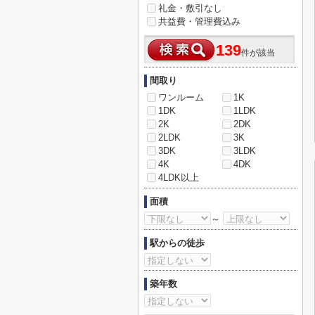
礼金・敷引なし
共益費・管理費込み
139
件が該当
間取り
ワンルーム
1K
1DK
1LDK
2K
2DK
2LDK
3K
3DK
3LDK
4K
4DK
4LDK以上
面積
～
駅からの徒歩
築年数