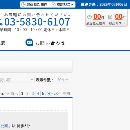
最終更新：2026年08月06日
00
00
件
件
最近見た物件
検討リスト
業時間：10：00～19：00
定休日：水曜日
表示件数：
表示
<<前へ
1
2
3
4
5
次へ>>
最初
水公園
」駅 徒歩3分