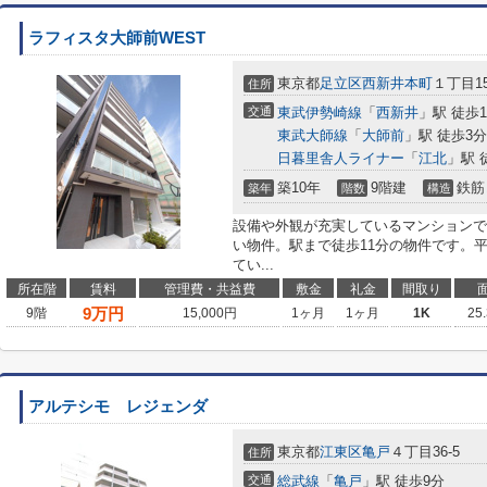
ラフィスタ大師前WEST
東京都
足立区
西新井本町
１丁目15
住所
交通
東武伊勢崎線
「
西新井
」駅 徒歩1
東武大師線
「
大師前
」駅 徒歩3分
日暮里舎人ライナー
「
江北
」駅 
築10年
9階建
鉄筋
築年
階数
構造
設備や外観が充実しているマンションで
い物件。駅まで徒歩11分の物件です。
てい...
所在階
賃料
管理費・共益費
敷金
礼金
間取り
9
万円
9階
15,000円
1ヶ月
1ヶ月
1K
25
アルテシモ レジェンダ
東京都
江東区
亀戸
４丁目36-5
住所
交通
総武線
「
亀戸
」駅 徒歩9分