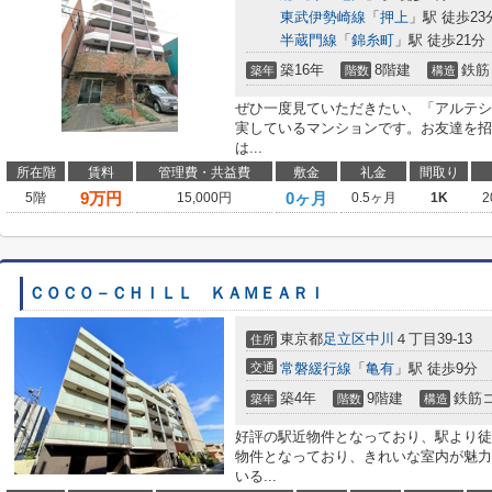
東武伊勢崎線
「
押上
」駅 徒歩23
半蔵門線
「
錦糸町
」駅 徒歩21分
築16年
8階建
鉄筋
築年
階数
構造
ぜひ一度見ていただきたい、「アルテシ
実しているマンションです。お友達を招
は...
所在階
賃料
管理費・共益費
敷金
礼金
間取り
9
万円
0ヶ月
5階
15,000円
0.5ヶ月
1K
2
ＣＯＣＯ－ＣＨＩＬＬ ＫＡＭＥＡＲＩ
東京都
足立区
中川
４丁目39-13
住所
交通
常磐緩行線
「
亀有
」駅 徒歩9分
築4年
9階建
鉄筋
築年
階数
構造
好評の駅近物件となっており、駅より徒
物件となっており、きれいな室内が魅力
いる...