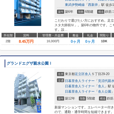
東武伊勢崎線
「
西新井
」駅 徒歩1
築6年
6階建
鉄筋
築年
階数
構造
こだわりで選びたい方におすすめ。足立
スタ大師前Ⅳ」。築6年の物件です。こ
す。設...
所在階
賃料
管理費・共益費
敷金
礼金
間取り
8.45
万円
0ヶ月
0ヶ月
2階
16,000円
1DK
グランドエグザ親水公園Ⅰ
東京都
足立区
舎人
５丁目29-20
住所
交通
日暮里舎人ライナー
「
見沼代親
日暮里舎人ライナー
「
舎人
」駅 
日暮里舎人ライナー
「
舎人公園
」
築12年
5階建
鉄筋
築年
階数
構造
新築マンションです。エレベーター付き
ので、通勤・通学時間を短縮できます。