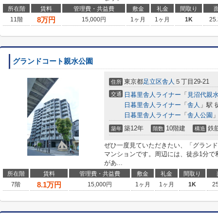
所在階
賃料
管理費・共益費
敷金
礼金
間取り
8
万円
11階
15,000円
1ヶ月
1ヶ月
1K
25
グランドコート親水公園
東京都
足立区
舎人
５丁目29-21
住所
交通
日暮里舎人ライナー
「
見沼代親
日暮里舎人ライナー
「
舎人
」駅 
日暮里舎人ライナー
「
舎人公園
」
築12年
10階建
鉄
築年
階数
構造
ぜひ一度見ていただきたい、「グランド
マンションです。周辺には、徒歩1分で
があ...
所在階
賃料
管理費・共益費
敷金
礼金
間取り
8.1
万円
7階
15,000円
1ヶ月
1ヶ月
1K
2