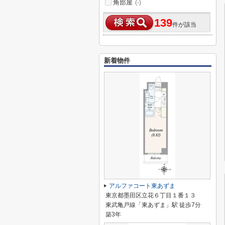
角部屋
(-)
139
件が該当
新着物件
アルファコート東あずま
東京都墨田区立花６丁目１番１３
東武亀戸線「東あずま」駅 徒歩7分
築3年