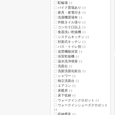
駐輪場
(-)
バイク置場あり
(-)
家具・家電付き
(-)
洗濯機置場有
(-)
外観タイル張り
(-)
コンロ２口以上
(-)
食器洗い乾燥機
(-)
システムキッチン
(-)
対面式キッチン
(-)
バス・トイレ別
(-)
追焚機能浴室
(-)
浴室乾燥機
(-)
温水洗浄便座
(-)
洗面台
(-)
洗髪洗面化粧台
(-)
シャワー
(-)
独立洗面台
(-)
エアコン
(-)
床暖房
(-)
床下収納
(-)
ウォークインクロゼット
(-)
ウォークインシューズクロゼット
(-)
収納豊富
(-)