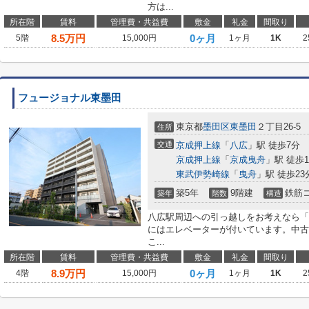
方は...
所在階
賃料
管理費・共益費
敷金
礼金
間取り
8.5
万円
0ヶ月
5階
15,000円
1ヶ月
1K
2
フュージョナル東墨田
東京都
墨田区
東墨田
２丁目26-5
住所
交通
京成押上線
「
八広
」駅 徒歩7分
京成押上線
「
京成曳舟
」駅 徒歩1
東武伊勢崎線
「
曳舟
」駅 徒歩23
築5年
9階建
鉄筋
築年
階数
構造
八広駅周辺への引っ越しをお考えなら「
にはエレベーターが付いています。中古
こ...
所在階
賃料
管理費・共益費
敷金
礼金
間取り
8.9
万円
0ヶ月
4階
15,000円
1ヶ月
1K
2