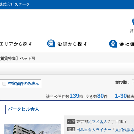
株式会社スターク
営
【賃貸特集】ペット可
並び順：
空室物件のみ表示
139
80
1-30
該当公開件数
棟 空き数
件
棟
パークヒル舎人
東京都
足立区
舎人
２丁目19-7
住所
交通
日暮里舎人ライナー
「
見沼代親