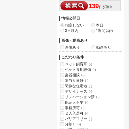
139
件が該当
情報公開日
指定しない
本日
3日以内
1週間以内
画像・動画あり
画像あり
動画あり
こだわり条件
ペット飼育可
(-)
ペット専用設備
(-)
楽器相談
(-)
陽当り良好
(-)
閑静な住宅地
(-)
デザイナーズ
(-)
リノベーション済
(-)
保証人不要
(-)
事務所可
(-)
２人入居可
(-)
バリアフリー
(-)
分割可
(-)