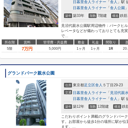
日暮里舎人ライナー
「
舎人
」駅 
日暮里舎人ライナー
「
舎人公園
」
築33年
7階建
鉄筋
築年
階数
構造
見沼代親水公園駅周辺物件：パークヒル
レベータなどが備わっておりとても充実
で...
所在階
賃料
管理費・共益費
敷金
礼金
間取り
7
万円
5階
5,000円
1ヶ月
1ヶ月
1R
20
グランドパーク親水公園
東京都
足立区
舎人
５丁目29-23
住所
交通
日暮里舎人ライナー
「
見沼代親
日暮里舎人ライナー
「
舎人
」駅 
築12年
12階建
鉄
築年
階数
構造
こだわりポイント満載のグランドパーク
す。お部屋から徒歩1分の場所に駅が位
ます。...