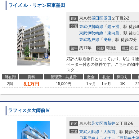
ワイズ ル・リオン東京墨田
東京都
墨田区
墨田
２丁目2-2
住所
交通
東武伊勢崎線
「
鐘ヶ淵
」駅 徒歩
東武伊勢崎線
「
東向島
」駅 徒歩1
東武亀戸線
「
曳舟
」駅 徒歩22分
築17年
6階建
鉄筋
築年
階数
構造
好評の駅近物件となっており、駅より徒
ベーター付きの物件です。こちらの物件
スタ...
所在階
賃料
管理費・共益費
敷金
礼金
間取り
8.1
万円
2階
15,000円
1ヶ月
1ヶ月
1K
2
ラフィスタ大師前Ⅳ
東京都
足立区
西新井
２丁目2-6
住所
交通
東武大師線
「
大師前
」駅 徒歩7分
日暮里舎人ライナー
「
西新井大