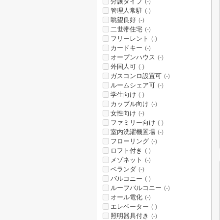
分譲タイプ
(-)
管理人常駐
(-)
眺望良好
(-)
二世帯住宅
(-)
フリーレント
(-)
カードキー
(-)
オープンハウス
(-)
外国人可
(-)
ガスコンロ設置可
(-)
ルームシェア可
(-)
学生向け
(-)
カップル向け
(-)
女性向け
(-)
ファミリー向け
(-)
室内洗濯機置場
(-)
フローリング
(-)
ロフト付き
(-)
メゾネット
(-)
ベランダ
(-)
バルコニー
(-)
ルーフバルコニー
(-)
オール電化
(-)
エレベーター
(-)
照明器具付き
(-)