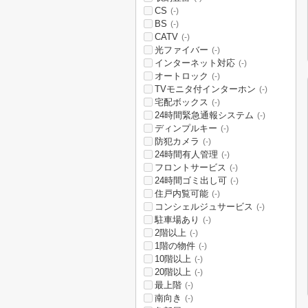
CS
(-)
BS
(-)
CATV
(-)
光ファイバー
(-)
インターネット対応
(-)
オートロック
(-)
TVモニタ付インターホン
(-)
宅配ボックス
(-)
24時間緊急通報システム
(-)
ディンプルキー
(-)
防犯カメラ
(-)
24時間有人管理
(-)
フロントサービス
(-)
24時間ゴミ出し可
(-)
住戸内覧可能
(-)
コンシェルジュサービス
(-)
駐車場あり
(-)
2階以上
(-)
1階の物件
(-)
10階以上
(-)
20階以上
(-)
最上階
(-)
南向き
(-)