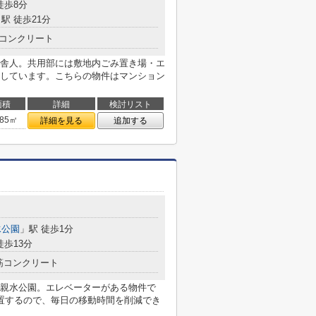
徒歩8分
駅 徒歩21分
コンクリート
舎人。共用部には敷地内ごみ置き場・エ
しています。こちらの物件はマンション
面積
詳細
検討リスト
.85㎡
詳細を見る
追加する
水公園
」駅 徒歩1分
徒歩13分
筋コンクリート
親水公園。エレベーターがある物件で
置するので、毎日の移動時間を削減でき