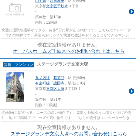
山手線
「
西日暮里
」駅 徒歩5分
東京都
文京区
千駄木
３丁目
-
築年数：築18年
階数：12階建
快適に通勤や通学ができる、徒歩5分に駅がある物件です。こちらはエレベータ
ー付きの物件です。外装もおしゃれで快適な生活をおくることができるマンショ
ンです。景色が綺麗で住み心地...
現在空室情報がありません。
オーパスホームズ千駄木へのお問い合わせはこちら
ステージグランデ文京大塚
賃貸｜マンション
丸ノ内線
「
茗荷谷
」駅 徒歩6分
有楽町線
「
護国寺
」駅 徒歩9分
東京都
文京区
大塚
３丁目8-1
-
築年数：築21年
階数：11階建
徒歩6分に駅のある、ニーズの高い物件です。素敵な外観タイル張り仕上げの物
件。地上11階建てでニーズの高い物件です。こちらの物件はエレベーター付きで
す。賃貸住宅をお探しの方は、...
現在空室情報がありません。
ステージグランデ文京大塚へのお問い合わせはこちら