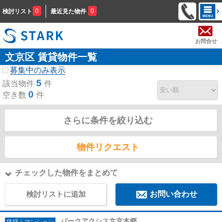
0
0
検討リスト
最近見た物件
お問合せ
文京区 賃貸物件一覧
募集中のみ表示
5
該当物件
件
0
空き数
件
さらに条件を絞り込む
物件リクエスト
チェックした物件をまとめて
検討リストに追加
お問い合わせ
パークアクシス文京本郷
賃貸｜マンション