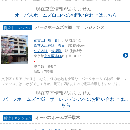
の場所に駅が位置するので、毎...
現在空室情報がありません。
オーパスホームズ白山へのお問い合わせはこちら
パークホームズ本郷 ザ レジデンス
賃貸｜マンション
都営三田線
「
春日
」駅 徒歩5分
都営大江戸線
「
春日
」駅 徒歩5分
丸ノ内線
「
後楽園
」駅 徒歩8分
東京都
文京区
本郷
６丁目10-12
-
築年数：築8年
階数：7階建
文京区エリアでの住まいなら、住み心地も快適な「パークホームズ本郷 ザ レ
ジデンス」はいかがでしょうか。周辺に2駅あるので電車通勤しやすいです。徒
歩5分に駅がある物件です。築7...
現在空室情報がありません。
パークホームズ本郷 ザ レジデンスへのお問い合わせはこ
ちら
オーパスホームズ千駄木
賃貸｜マンション