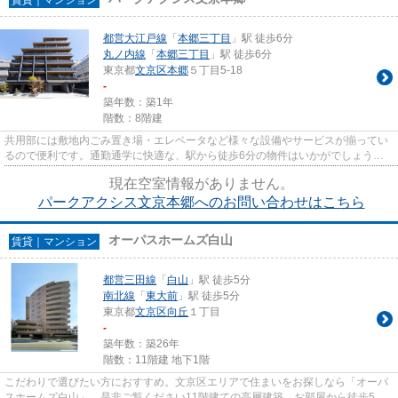
都営大江戸線
「
本郷三丁目
」駅 徒歩6分
丸ノ内線
「
本郷三丁目
」駅 徒歩6分
東京都
文京区
本郷
５丁目5-18
-
築年数：築1年
階数：8階建
共用部には敷地内ごみ置き場・エレベータなど様々な設備やサービスが揃ってい
るので便利です。通勤通学に快適な、駅から徒歩6分の物件はいかがでしょう
か。こちらはマンションタイプに...
現在空室情報がありません。
パークアクシス文京本郷へのお問い合わせはこちら
オーパスホームズ白山
賃貸｜マンション
都営三田線
「
白山
」駅 徒歩5分
南北線
「
東大前
」駅 徒歩5分
東京都
文京区
向丘
１丁目
-
築年数：築26年
階数：11階建 地下1階
こだわりで選びたい方におすすめ。文京区エリアで住まいをお探しなら「オーパ
スホームズ白山」。是非ご覧ください11階建ての高層建築。お部屋から徒歩5分