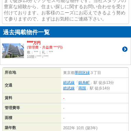
まで徒歩13分でアクセス可能な物件です。当社スタッフの
豊富な経験から、住まい探しに関するお問い合わせを受け
付けております。お客様のニーズにお応えできるよう努め
て参りますので、まずはお気軽にご連絡下さい。
過去掲載物件一覧
***
万円
(管理費・共益費 ***円)
敷：***｜礼：***
10階 / *** / ***
所在地
東京都
墨田区
緑
３丁目
総武線
「
錦糸町
」駅 徒歩13分
交通
総武線
「
両国
」駅 徒歩14分
賃料
-
管理費等
-
面積
-
築年数
2022年 10月 (築3年)