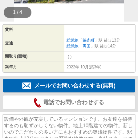
1 / 4
賃料
-
総武線
「
錦糸町
」駅 徒歩13分
交通
総武線
「
両国
」駅 徒歩14分
間取り(面積)
-(-)
築年月
2022年 10月(築3年)
メールでお問い合わせする(無料)
電話でお問い合わせする
設備や外観が充実しているマンションです。お友達を招待
するのも恥ずかしくない物件。地上10階建ての物件。新し
いのでこだわりの多い方にもおすすめの築浅物件です。駅