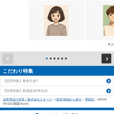
村上
前
こだわり特集
【賃貸特集】敷金礼金0
【賃貸特集】新築築浅5年以内
浅草周辺の賃貸｜株式会社スターク
>
(賃貸)地域から探す
>
墨田区
>
GRAN
PASEO両国 North