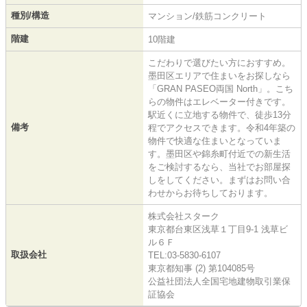
種別/構造
マンション/鉄筋コンクリート
階建
10階建
こだわりで選びたい方におすすめ。
墨田区エリアで住まいをお探しなら
「GRAN PASEO両国 North」。こち
らの物件はエレベーター付きです。
駅近くに立地する物件で、徒歩13分
備考
程でアクセスできます。令和4年築の
物件で快適な住まいとなっていま
す。墨田区や錦糸町付近での新生活
をご検討するなら、当社でお部屋探
しをしてください。まずはお問い合
わせからお待ちしております。
株式会社スターク
東京都台東区浅草１丁目9-1 浅草ビ
ル６Ｆ
取扱会社
TEL:03-5830-6107
東京都知事 (2) 第104085号
公益社団法人全国宅地建物取引業保
証協会