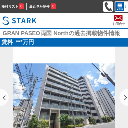
0
0
検討リスト
最近見た物件
お問合せ
GRAN PASEO両国 Northの過去掲載物件情報
賃料
***
万円