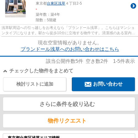
東京都
台東区
浅草
４丁目2-5
-
築年数：築4年
階数：5階建
浅草駅周辺への引っ越しをお考えなら「プランドール浅草」。こちらはマンショ
ンタイプになります。駅から徒歩10分に立地する物件です。清潔感のある室内が
魅力的な令和4年築の物件とな...
現在空室情報がありません。
プランドール浅草へのお問い合わせはこちら
該当公開件数
5
件 空き数
2
件
1-5
件表示
チェックした物件をまとめて
検討リストに追加
お問い合わせ
さらに条件を絞り込む
物件リクエスト
東京都台東区浅草エリア情報