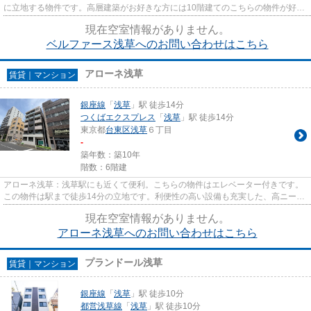
に立地する物件です。高層建築がお好きな方には10階建てのこちらの物件が好評
です。不動産経験の豊富なスタ...
現在空室情報がありません。
ベルファース浅草へのお問い合わせはこちら
アローネ浅草
賃貸｜マンション
銀座線
「
浅草
」駅 徒歩14分
つくばエクスプレス
「
浅草
」駅 徒歩14分
東京都
台東区
浅草
６丁目
-
築年数：築10年
階数：6階建
アローネ浅草：浅草駅にも近くて便利。こちらの物件はエレベーター付きです。
この物件は駅まで徒歩14分の立地です。利便性の高い設備も充実した、高ニーズ
な2016年築の物件です。台東...
現在空室情報がありません。
アローネ浅草へのお問い合わせはこちら
プランドール浅草
賃貸｜マンション
銀座線
「
浅草
」駅 徒歩10分
都営浅草線
「
浅草
」駅 徒歩10分