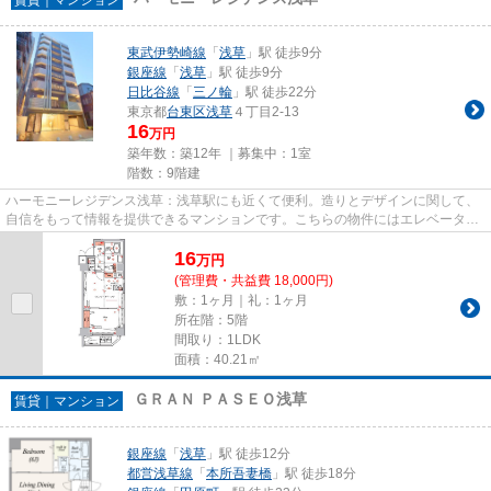
東武伊勢崎線
「
浅草
」駅 徒歩9分
銀座線
「
浅草
」駅 徒歩9分
日比谷線
「
三ノ輪
」駅 徒歩22分
東京都
台東区
浅草
４丁目2-13
16
万円
築年数：築12年 ｜募集中：
1室
階数：9階建
ハーモニーレジデンス浅草：浅草駅にも近くて便利。造りとデザインに関して、
自信をもって情報を提供できるマンションです。こちらの物件にはエレベーター
があります。駅から徒歩9分の...
16
万
円
(管理費・共益費 18,000円)
敷：1ヶ月｜礼：1ヶ月
所在階：5階
間取り：1LDK
面積：40.21㎡
ＧＲＡＮ ＰＡＳＥＯ浅草
賃貸｜マンション
銀座線
「
浅草
」駅 徒歩12分
都営浅草線
「
本所吾妻橋
」駅 徒歩18分