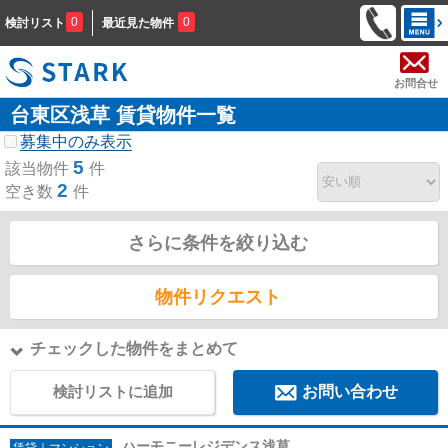
0
0
検討リスト
最近見た物件
お問合せ
台東区浅草 賃貸物件一覧
募集中のみ表示
5
該当物件
件
2
空き数
件
さらに条件を絞り込む
物件リクエスト
チェックした物件をまとめて
検討リストに追加
お問い合わせ
ハーモニーレジデンス浅草
賃貸｜マンション