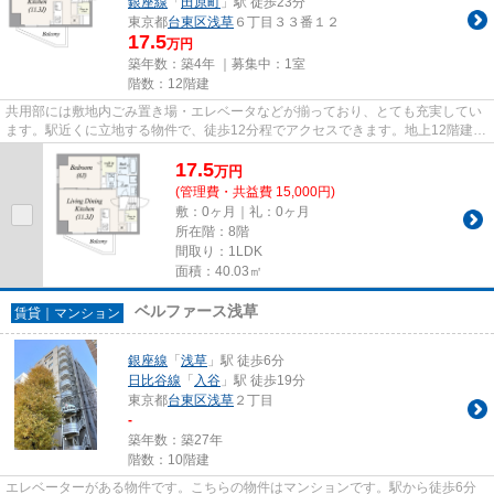
銀座線
「
田原町
」駅 徒歩23分
東京都
台東区
浅草
６丁目３３番１２
17.5
万円
築年数：築4年 ｜募集中：
1室
階数：12階建
共用部には敷地内ごみ置き場・エレベータなどが揃っており、とても充実してい
ます。駅近くに立地する物件で、徒歩12分程でアクセスできます。地上12階建て
でニーズの高い物件です。外...
17.5
万
円
(管理費・共益費 15,000円)
敷：0ヶ月｜礼：0ヶ月
所在階：8階
間取り：1LDK
面積：40.03㎡
ベルファース浅草
賃貸｜マンション
銀座線
「
浅草
」駅 徒歩6分
日比谷線
「
入谷
」駅 徒歩19分
東京都
台東区
浅草
２丁目
-
築年数：築27年
階数：10階建
エレベーターがある物件です。こちらの物件はマンションです。駅から徒歩6分