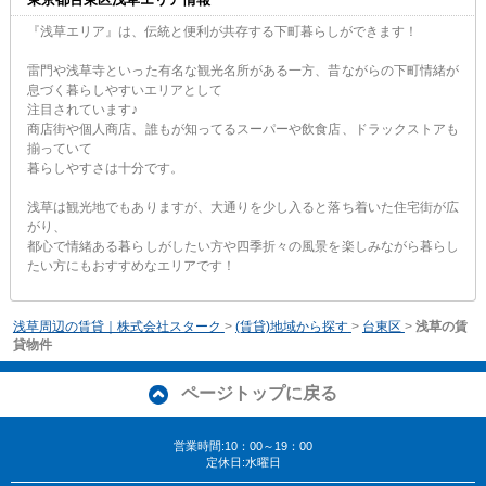
『浅草エリア』は、伝統と便利が共存する下町暮らしができます！
雷門や浅草寺といった有名な観光名所がある一方、昔ながらの下町情緒が
息づく暮らしやすいエリアとして
注目されています♪
商店街や個人商店、誰もが知ってるスーパーや飲食店、ドラックストアも
揃っていて
暮らしやすさは十分です。
浅草は観光地でもありますが、大通りを少し入ると落ち着いた住宅街が広
がり、
都心で情緒ある暮らしがしたい方や四季折々の風景を楽しみながら暮らし
たい方にもおすすめなエリアです！
浅草周辺の賃貸｜株式会社スターク
>
(賃貸)地域から探す
>
台東区
>
浅草の賃
貸物件
ページトップに戻る
営業時間:10：00～19：00
定休日:水曜日