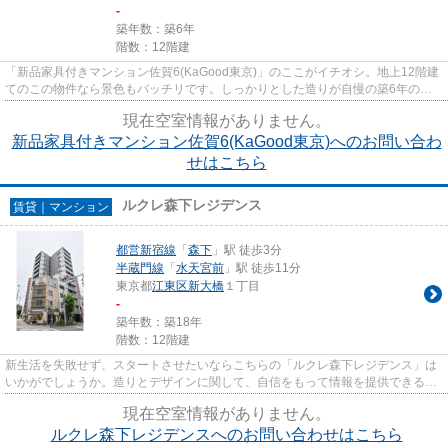
-
築年数：築6年
階数：12階建
「新品家具付きマンション佐賀6(KaGood東京)」のここがイチオシ。地上12階建
てのこの物件なら景色もバッチリです。しっかりとした造りが自慢の築6年の物
件。こちらの物件はマンション...
現在空室情報がありません。
新品家具付きマンション佐賀6(KaGood東京)へのお問い合わ
せはこちら
ルクレ森下レジデンス
賃貸｜マンション
都営新宿線
「
森下
」駅 徒歩3分
半蔵門線
「
水天宮前
」駅 徒歩11分
東京都
江東区
新大橋
１丁目
-
築年数：築18年
階数：12階建
新生活を失敗せず、スタートさせたいならこちらの「ルクレ森下レジデンス」は
いかがでしょうか。造りとデザインに関して、自信をもって情報を提供できるマ
ンションです。地上12階建て...
現在空室情報がありません。
ルクレ森下レジデンスへのお問い合わせはこちら