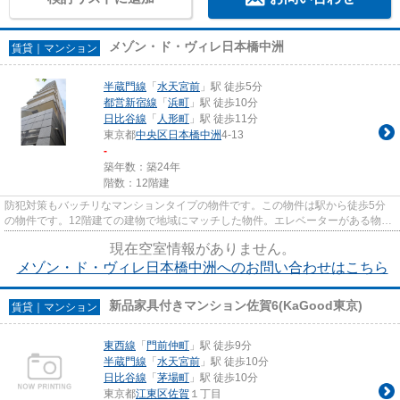
メゾン・ド・ヴィレ日本橋中洲
賃貸｜マンション
半蔵門線
「
水天宮前
」駅 徒歩5分
都営新宿線
「
浜町
」駅 徒歩10分
日比谷線
「
人形町
」駅 徒歩11分
東京都
中央区
日本橋中洲
4-13
-
築年数：築24年
階数：12階建
防犯対策もバッチリなマンションタイプの物件です。この物件は駅から徒歩5分
の物件です。12階建ての建物で地域にマッチした物件。エレベーターがある物件
です。中央区に特化した当社は...
現在空室情報がありません。
メゾン・ド・ヴィレ日本橋中洲へのお問い合わせはこちら
新品家具付きマンション佐賀6(KaGood東京)
賃貸｜マンション
東西線
「
門前仲町
」駅 徒歩9分
半蔵門線
「
水天宮前
」駅 徒歩10分
日比谷線
「
茅場町
」駅 徒歩10分
東京都
江東区
佐賀
１丁目