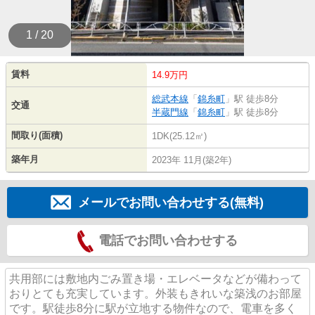
1 / 20
賃料
14.9万円
総武本線
「
錦糸町
」駅 徒歩8分
交通
半蔵門線
「
錦糸町
」駅 徒歩8分
間取り(面積)
1DK(25.12㎡)
築年月
2023年 11月(築2年)
メールでお問い合わせする(無料)
電話でお問い合わせする
共用部には敷地内ごみ置き場・エレベータなどが備わって
おりとても充実しています。外装もきれいな築浅のお部屋
です。駅徒歩8分に駅が立地する物件なので、電車を多く