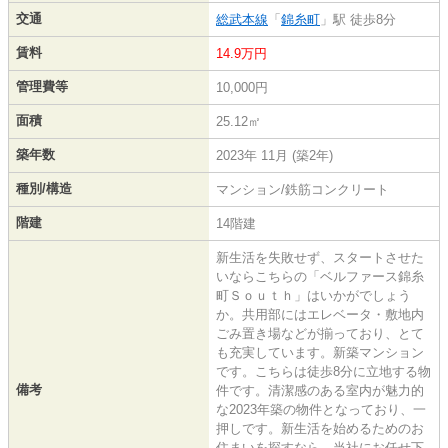
交通
総武本線
「
錦糸町
」駅 徒歩8分
賃料
14.9万円
管理費等
10,000円
面積
25.12㎡
築年数
2023年 11月 (築2年)
種別/構造
マンション/鉄筋コンクリート
階建
14階建
新生活を失敗せず、スタートさせた
いならこちらの「ベルファース錦糸
町Ｓｏｕｔｈ」はいかがでしょう
か。共用部にはエレベータ・敷地内
ごみ置き場などが揃っており、とて
も充実しています。新築マンション
です。こちらは徒歩8分に立地する物
備考
件です。清潔感のある室内が魅力的
な2023年築の物件となっており、一
押しです。新生活を始めるためのお
住まいを探すなら、当社にお任せ下