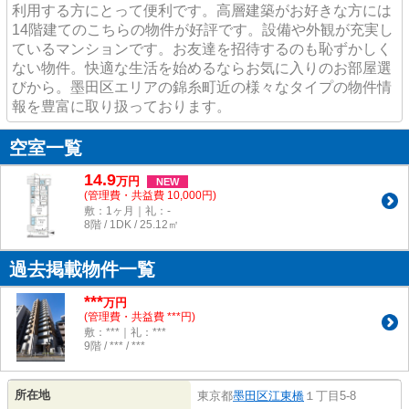
利用する方にとって便利です。高層建築がお好きな方には
14階建てのこちらの物件が好評です。設備や外観が充実し
ているマンションです。お友達を招待するのも恥ずかしく
ない物件。快適な生活を始めるならお気に入りのお部屋選
びから。墨田区エリアの錦糸町近の様々なタイプの物件情
報を豊富に取り扱っております。
空室一覧
14.9
万
円
NEW
(管理費・共益費 10,000円)
敷：1ヶ月｜礼：-
8階 / 1DK / 25.12㎡
過去掲載物件一覧
***
万円
(管理費・共益費 ***円)
敷：***｜礼：***
9階 / *** / ***
所在地
東京都
墨田区
江東橋
１丁目5-8