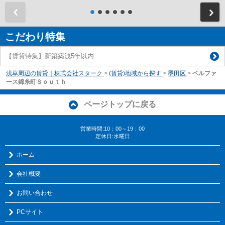
前
こだわり特集
【賃貸特集】新築築浅5年以内
浅草周辺の賃貸｜株式会社スターク
>
(賃貸)地域から探す
>
墨田区
>
ベルファ
ース錦糸町Ｓｏｕｔｈ
ページトップに戻る
営業時間:10：00～19：00
定休日:水曜日
ホーム
会社概要
お問い合わせ
PCサイト