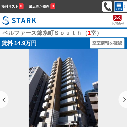
0
0
検討リスト
最近見た物件
お問合せ
ベルファース錦糸町Ｓｏｕｔｈ（
1
室）
賃料
14.9万円
空室情報を確認