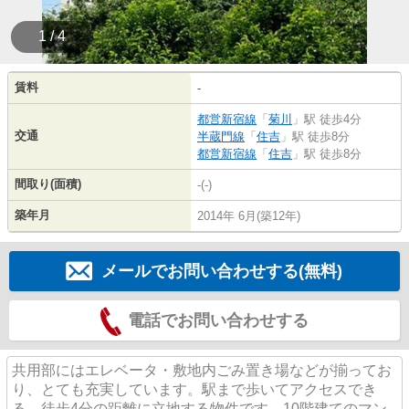
1 / 4
賃料
-
都営新宿線
「
菊川
」駅 徒歩4分
交通
半蔵門線
「
住吉
」駅 徒歩8分
都営新宿線
「
住吉
」駅 徒歩8分
間取り(面積)
-(-)
築年月
2014年 6月(築12年)
メールでお問い合わせする(無料)
電話でお問い合わせする
共用部にはエレベータ・敷地内ごみ置き場などが揃ってお
り、とても充実しています。駅まで歩いてアクセスでき
る、徒歩4分の距離に立地する物件です。10階建てのマン