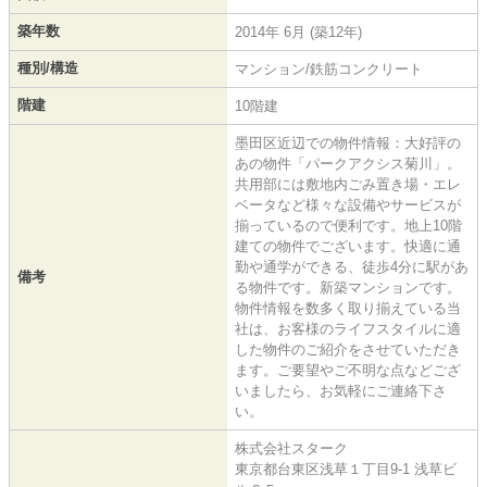
築年数
2014年 6月 (築12年)
種別/構造
マンション/鉄筋コンクリート
階建
10階建
墨田区近辺での物件情報：大好評の
あの物件「パークアクシス菊川」。
共用部には敷地内ごみ置き場・エレ
ベータなど様々な設備やサービスが
揃っているので便利です。地上10階
建ての物件でございます。快適に通
勤や通学ができる、徒歩4分に駅があ
備考
る物件です。新築マンションです。
物件情報を数多く取り揃えている当
社は、お客様のライフスタイルに適
した物件のご紹介をさせていただき
ます。ご要望やご不明な点などござ
いましたら、お気軽にご連絡下さ
い。
株式会社スターク
東京都台東区浅草１丁目9-1 浅草ビ