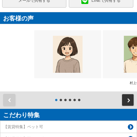
メールで共有する
LINEで共有する
お客様の声
村上
前
こだわり特集
【賃貸特集】ペット可