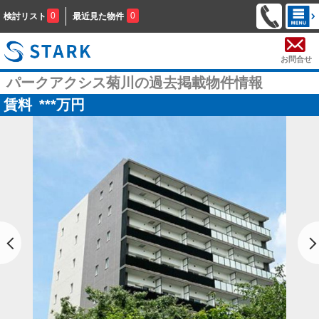
0
0
検討リスト
最近見た物件
お問合せ
パークアクシス菊川の過去掲載物件情報
賃料
***
万円