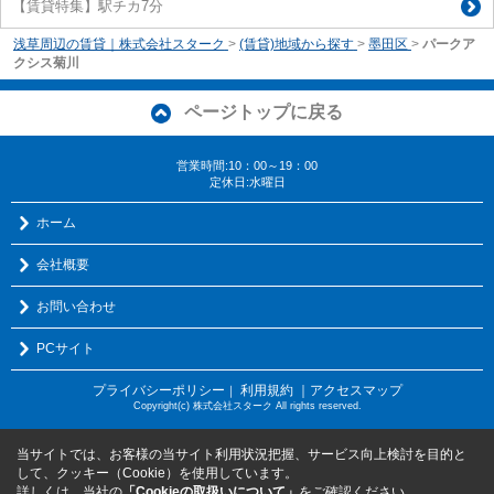
【賃貸特集】駅チカ7分
浅草周辺の賃貸｜株式会社スターク
>
(賃貸)地域から探す
>
墨田区
>
パークア
クシス菊川
ページトップに戻る
営業時間:10：00～19：00
定休日:水曜日
ホーム
会社概要
お問い合わせ
PCサイト
プライバシーポリシー
利用規約
｜アクセスマップ
｜
Copyright(c) 株式会社スターク All rights reserved.
当サイトでは、お客様の当サイト利用状況把握、サービス向上検討を目的と
して、クッキー（Cookie）を使用しています。
詳しくは、当社の
「Cookieの取扱いについて」
をご確認ください。