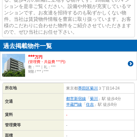
ションを是非ご覧ください。設備や外観が充実しているマ
ンションです。お友達を招待するのも恥ずかしくない物
件。当社は賃貸物件情報を豊富に取り扱っています。お客
様のこだわりに合わせた物件をご紹介させていただきます
ので、ぜひ当社にお任せ下さい。
過去掲載物件一覧
***
万円
(管理費・共益費 ***円)
敷：***｜礼：***
9階 / *** / ***
所在地
東京都
墨田区
菊川
３丁目14-24
都営新宿線
「
菊川
」駅 徒歩4分
交通
半蔵門線
「
住吉
」駅 徒歩8分
賃料
-
管理費等
-
面積
-