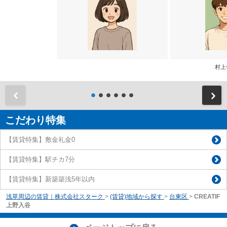
村上
前
こだわり特集
【賃貸特集】敷金礼金0
【賃貸特集】駅チカ7分
【賃貸特集】新築築浅5年以内
浅草周辺の賃貸｜株式会社スターク
>
(賃貸)地域から探す
>
台東区
>
CREATIF
上野入谷