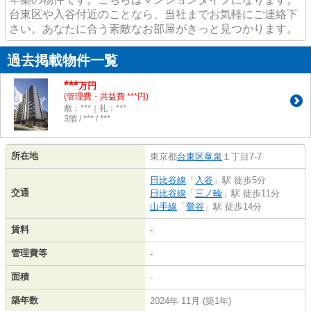
台東区や入谷付近のことなら、当社までお気軽にご連絡下
さい。あなたに合う素敵なお部屋がきっと見つかります。
過去掲載物件一覧
***
万円
(管理費・共益費 ***円)
敷：***｜礼：***
3階 / *** / ***
所在地
東京都
台東区
竜泉
１丁目7-7
日比谷線
「
入谷
」駅 徒歩5分
交通
日比谷線
「
三ノ輪
」駅 徒歩11分
山手線
「
鶯谷
」駅 徒歩14分
賃料
-
管理費等
-
面積
-
築年数
2024年 11月 (築1年)