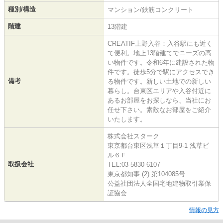
種別/構造
マンション/鉄筋コンクリート
階建
13階建
CREATIF上野入谷：入谷駅にも近く
て便利。地上13階建てでニーズの高
い物件です。令和6年に建設された物
件です。徒歩5分で駅にアクセスでき
備考
る物件です。新しい土地での新しい
暮らし。台東区エリアや入谷付近に
あるお部屋をお探しなら、当社にお
任せ下さい。素敵なお部屋をご紹介
いたします。
株式会社スターク
東京都台東区浅草１丁目9-1 浅草ビ
ル６Ｆ
取扱会社
TEL:03-5830-6107
東京都知事 (2) 第104085号
公益社団法人全国宅地建物取引業保
証協会
情報の見方