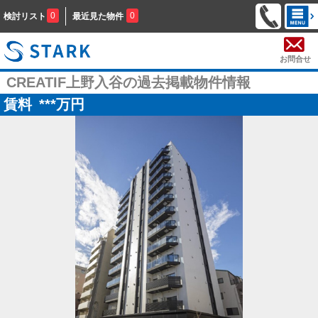
0
0
検討リスト
最近見た物件
お問合せ
CREATIF上野入谷の過去掲載物件情報
賃料
***
万円