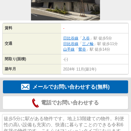
賃料
-
日比谷線
「
入谷
」駅 徒歩5分
交通
日比谷線
「
三ノ輪
」駅 徒歩11分
山手線
「
鶯谷
」駅 徒歩14分
間取り(面積)
-(-)
築年月
2024年 11月(築1年)
メールでお問い合わせする(無料)
電話でお問い合わせする
徒歩5分に駅がある物件です。地上13階建ての物件。利便
性の高い設備も充実の、快適に暮らすことのできる令和6
年築の物件です。こちらはマンションタイプになります。