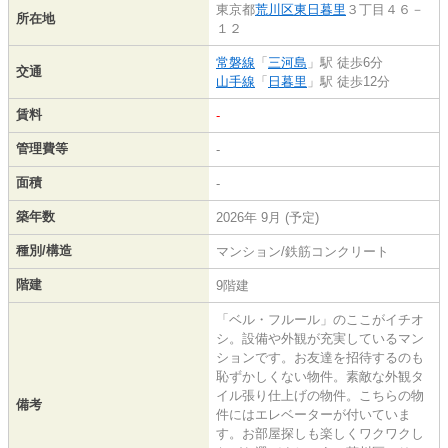
東京都
荒川区
東日暮里
３丁目４６－
所在地
１２
常磐線
「
三河島
」駅 徒歩6分
交通
山手線
「
日暮里
」駅 徒歩12分
賃料
-
管理費等
-
面積
-
築年数
2026年 9月 (予定)
種別/構造
マンション/鉄筋コンクリート
階建
9階建
「ベル・フルール」のここがイチオ
シ。設備や外観が充実しているマン
ションです。お友達を招待するのも
恥ずかしくない物件。素敵な外観タ
イル張り仕上げの物件。こちらの物
備考
件にはエレベーターが付いていま
す。お部屋探しも楽しくワクワクし