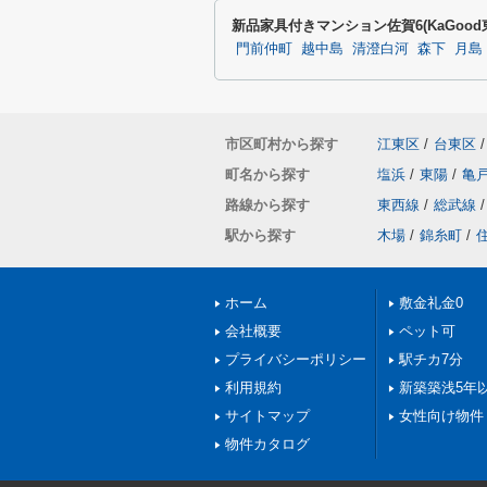
新品家具付きマンション佐賀6(KaGoo
門前仲町
越中島
清澄白河
森下
月島
市区町村から探す
江東区
/
台東区
/
町名から探す
塩浜
/
東陽
/
亀
路線から探す
東西線
/
総武線
/
駅から探す
木場
/
錦糸町
/
ホーム
敷金礼金0
会社概要
ペット可
プライバシーポリシー
駅チカ7分
利用規約
新築築浅5年
サイトマップ
女性向け物件
物件カタログ