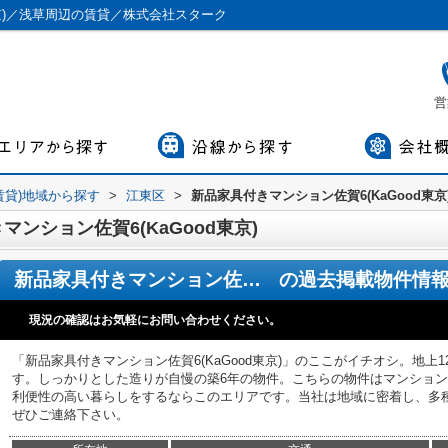
東京)／浅草周辺の賃貸／株式会社スターク
営
賃貸)地域から探す
>
江東区
>
新品家具付きマンション佐賀6(KaGood東京
ンション佐賀6(KaGood東京)
新品家具付きマンション佐賀6(KaGood東京)
の過去掲載物件情
現況の確認はお気軽にお問い合わせください。
「新品家具付きマンション佐賀6(KaGood東京)」のここがイチオシ。地
す。しっかりとした造りが自慢の築6年の物件。こちらの物件はマンショ
利便性の高い暮らしをするならこのエリアです。当社は地域に密着し、多
ぜひご連絡下さい。