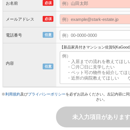
お名前
必須
メールアドレス
必須
電話番号
任意
【新品家具付きマンション佐賀6(KaGoo
内容
任意
※
利用規約
及び
プライバシーポリシー
を必ずお読みください。左記内容に同
さい。
未入力項目がありま