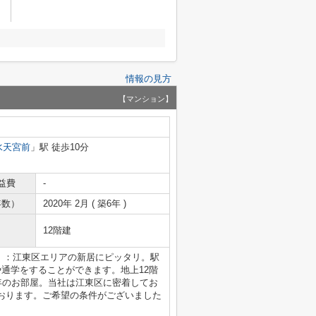
情報の見方
【マンション】
水天宮前
」駅 徒歩10分
益費
-
年数）
2020年 2月 ( 築6年 )
12階建
京)」：江東区エリアの新居にピッタリ。駅
通学をすることができます。地上12階
年のお部屋。当社は江東区に密着してお
おります。ご希望の条件がございました