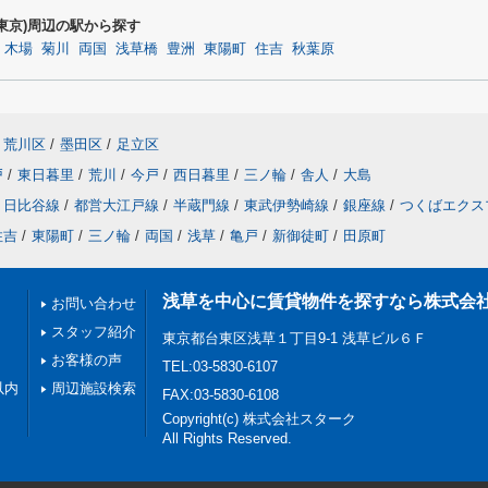
d東京)周辺の駅から探す
木場
菊川
両国
浅草橋
豊洲
東陽町
住吉
秋葉原
荒川区
/
墨田区
/
足立区
戸
/
東日暮里
/
荒川
/
今戸
/
西日暮里
/
三ノ輪
/
舎人
/
大島
日比谷線
/
都営大江戸線
/
半蔵門線
/
東武伊勢崎線
/
銀座線
/
つくばエクス
住吉
/
東陽町
/
三ノ輪
/
両国
/
浅草
/
亀戸
/
新御徒町
/
田原町
浅草を中心に賃貸物件を探すなら株式会
お問い合わせ
スタッフ紹介
東京都台東区浅草１丁目9-1 浅草ビル６Ｆ
お客様の声
TEL:03-5830-6107
以内
周辺施設検索
FAX:03-5830-6108
Copyright(c) 株式会社スターク
All Rights Reserved.