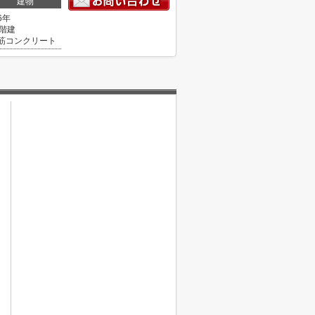
建物
6年
2階建
筋コンクリート