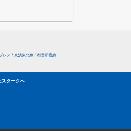
プレス
/
京浜東北線
/
都営新宿線
社スタークへ