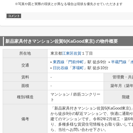
※写真や図と実際の現状とが異なる場合は現状を優先させていただきます
コメント
新品家具付きマンション佐賀6(KaGood東京)
の物件概要
所在地
東京都
江東区
佐賀
１丁目
東西線
「
門前仲町
」駅 徒歩9分
半蔵門線
「
交通
日比谷線
「
茅場町
」駅 徒歩10分
賃料
-
管理費・共
面積
-
築年月（築
マンション / 鉄筋コンクリー
種別/構造
階建
ト
「新品家具付きマンション佐賀6(KaGood東
から徒歩9分の駅近マンションで、快適に通勤や
備考
建てのマンションです。令和2年2月竣工・築6
り、多種多様な賃貸住宅情報をお取り扱いして
ら、当社へお問い合わせ下さい。