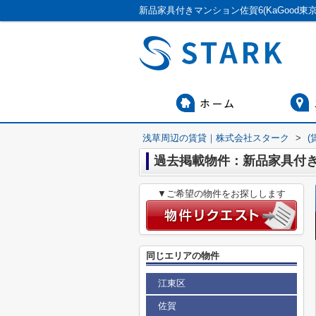
新品家具付きマンション佐賀6(KaGood
浅草周辺の賃貸｜株式会社スターク
>
(
過去掲載物件：新品家具付きマ
▼ご希望の物件をお探しします
同じエリアの物件
江東区
佐賀