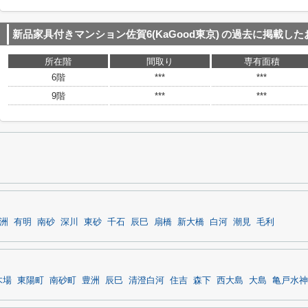
新品家具付きマンション佐賀6(KaGood東京)
の過去に掲載した
所在階
間取り
専有面積
6階
***
***
9階
***
***
洲
有明
南砂
深川
東砂
千石
辰巳
扇橋
新大橋
白河
潮見
毛利
木場
東陽町
南砂町
豊洲
辰巳
清澄白河
住吉
森下
西大島
大島
亀戸水神