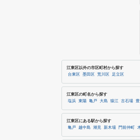
江東区以外の市区町村から探す
台東区
墨田区
荒川区
足立区
江東区の町名から探す
塩浜
東陽
亀戸
大島
猿江
古石場
豊
江東区にある駅から探す
亀戸
越中島
潮見
新木場
門前仲町