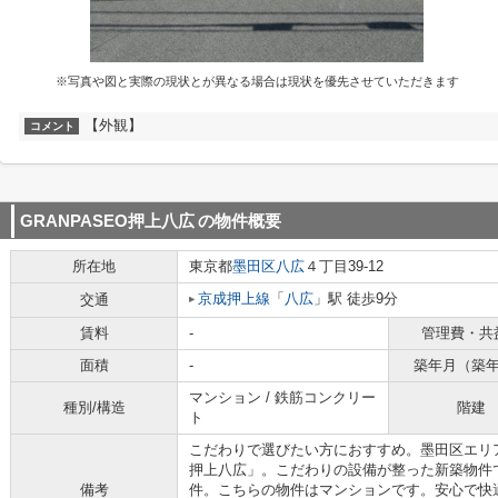
※写真や図と実際の現状とが異なる場合は現状を優先させていただきます
【外観】
コメント
GRANPASEO押上八広
の物件概要
所在地
東京都
墨田区
八広
４丁目39-12
京成押上線
「
八広
」駅 徒歩9分
交通
賃料
-
管理費・共
面積
-
築年月（築
マンション / 鉄筋コンクリー
種別/構造
階建
ト
こだわりで選びたい方におすすめ。墨田区エリア
押上八広」。こだわりの設備が整った新築物件
備考
件。こちらの物件はマンションです。安心で快