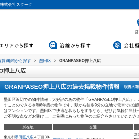
／株式会社スターク
営
賃貸)地域から探す
>
墨田区
>
GRANPASEO押上八広
EO押上八広
GRANPASEO押上八広
の過去掲載物件情報
現況の確
墨田区近辺での物件情報：大好評のあの物件「GRANPASEO押上八広」
すことのできる令和8年築の物件です。駅から徒歩9分の立地で電車での通
はマンションです。墨田区で快適な暮らしをするなら、ぜひお気軽に当社
ご不明な点などお受けし、ご希望にあった物件のご紹介をさせていただき
所在地
交通
新
東京都
墨田区
八広
４丁目39-