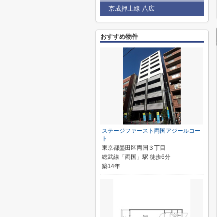
京成押上線 八広
おすすめ物件
ステージファースト両国アジールコー
ト
東京都墨田区両国３丁目
総武線「両国」駅 徒歩6分
築14年