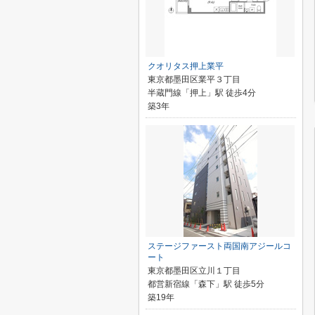
クオリタス押上業平
東京都墨田区業平３丁目
半蔵門線「押上」駅 徒歩4分
築3年
ステージファースト両国南アジールコ
ート
東京都墨田区立川１丁目
都営新宿線「森下」駅 徒歩5分
築19年