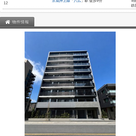
京成押上線
「
八広
」駅 徒歩9分
9
12
鉄
物件情報