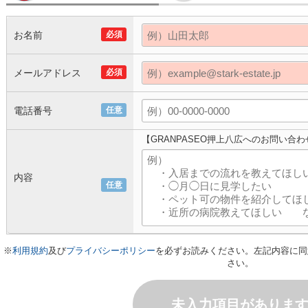
お名前
必須
メールアドレス
必須
電話番号
任意
【GRANPASEO押上八広へのお問い合わ
内容
任意
※
利用規約
及び
プライバシーポリシー
を必ずお読みください。左記内容に同
さい。
未入力項目がありま