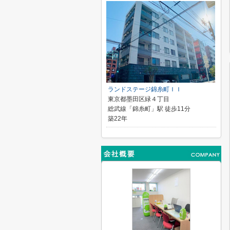
ランドステージ錦糸町ＩＩ
東京都墨田区緑４丁目
総武線「錦糸町」駅 徒歩11分
築22年