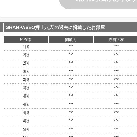
GRANPASEO押上八広
の過去に掲載したお部屋
所在階
間取り
専有面積
1階
***
***
2階
***
***
2階
***
***
3階
***
***
3階
***
***
3階
***
***
4階
***
***
4階
***
***
4階
***
***
4階
***
***
5階
***
***