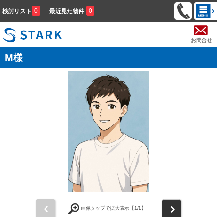
0
0
検討リスト
最近見た物件
お問合せ
M様
前
次
画像タップで拡大表示【
1
/1】