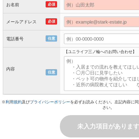
お名前
必須
メールアドレス
必須
電話番号
任意
【ユニライフ三ノ輪へのお問い合わせ】
内容
任意
※
利用規約
及び
プライバシーポリシー
を必ずお読みください。左記内容に同
さい。
未入力項目がありま