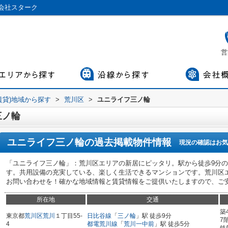
会社スターク
営
賃貸)地域から探す
>
荒川区
>
ユニライフ三ノ輪
三ノ輪
ユニライフ三ノ輪
の過去掲載物件情報
現況の確認はお気
「ユニライフ三ノ輪」：荒川区エリアの新居にピッタリ。駅から徒歩9分
す。共用設備の充実している、楽しく生活できるマンションです。荒川区
お問い合わせを！確かな地域情報と賃貸情報をご提供いたしますので、ご
所在地
交通
築
東京都
荒川区
荒川
１丁目55-
日比谷線
「
三ノ輪
」駅 徒歩9分
7
4
都電荒川線
「
荒川一中前
」駅 徒歩5分