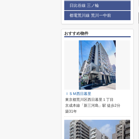
日比谷線 三ノ輪
都電荒川線 荒川一中前
おすすめ物件
ＩＳＭ西日暮里
東京都荒川区西日暮里１丁目
京成本線「新三河島」駅 徒歩2分
築31年