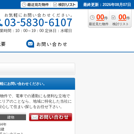
最終更新：2026年08月07日
00
00
件
件
最近見た物件
検討リスト
業時間：10：00～19：00
定休日：水曜日
軽にお問い合わせください。
の物件で、電車での通勤にも便利な立地で
エリアのことなら、地域に特化した当社に
安心して住まい探しをお任せ下さい。
建物
44年
階建