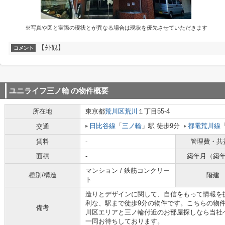
※写真や図と実際の現状とが異なる場合は現状を優先させていただきます
【外観】
コメント
ユニライフ三ノ輪
の物件概要
所在地
東京都
荒川区
荒川
１丁目55-4
日比谷線
「
三ノ輪
」駅 徒歩9分
都電荒川線
交通
賃料
-
管理費・共
面積
-
築年月（築
マンション / 鉄筋コンクリー
種別/構造
階建
ト
造りとデザインに関して、自信をもって情報を
利な、駅まで徒歩9分の物件です。こちらの物
備考
川区エリアと三ノ輪付近のお部屋探しなら当社
一同お待ちしております。