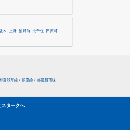
駄木
上野
熊野前
北千住
田原町
都営浅草線
/
銀座線
/
都営新宿線
社スタークへ