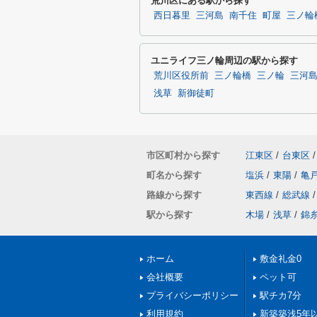
荒川区にある駅から探す
西日暮里
三河島
南千住
町屋
三ノ輪
ユニライフ三ノ輪周辺の駅から探す
荒川区役所前
三ノ輪橋
三ノ輪
三河
浅草
新御徒町
市区町村から探す
江東区
/
台東区
/
町名から探す
塩浜
/
東陽
/
亀
路線から探す
東西線
/
総武線
/
駅から探す
木場
/
浅草
/
錦
ホーム
敷金礼金0
会社概要
ペット可
プライバシーポリシー
駅チカ7分
利用規約
新築築浅5年