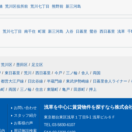
橋
荒川区役所前
荒川七丁目
熊野前
新三河島
島
荒川七丁目
南千住
町屋
新三河島
入谷
日暮里
鶯谷
西日暮里
浅草
千
荒川区
/
墨田区
/
足立区
戸
/
東日暮里
/
荒川
/
西日暮里
/
今戸
/
三ノ輪
/
舎人
/
両国
都営大江戸線
/
日比谷線
/
半蔵門線
/
東武伊勢崎線
/
日暮里舎人ライナー
/
糸町
/
両国
/
三ノ輪
/
住吉
/
東陽町
/
亀戸
/
田原町
/
押上
浅草を中心に賃貸物件を探すなら株式会
お問い合わせ
スタッフ紹介
東京都台東区浅草１丁目9-1 浅草ビル６Ｆ
お客様の声
TEL:03-5830-6107
以内
周辺施設検索