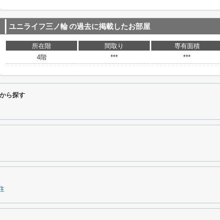
ユニライフ三ノ輪
の過去に掲載したお部屋
所在階
間取り
専有面積
4階
***
***
から探す
住