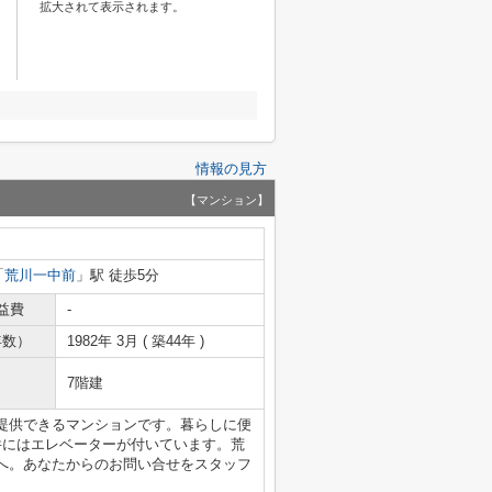
拡大されて表示されます。
情報の見方
【マンション】
「
荒川一中前
」駅 徒歩5分
益費
-
年数）
1982年 3月 ( 築44年 )
7階建
提供できるマンションです。暮らしに便
件にはエレベーターが付いています。荒
へ。あなたからのお問い合せをスタッフ