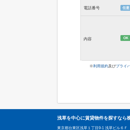
電話番号
任意
OK
内容
※
利用規約
及び
プライ
浅草を中心に賃貸物件を探すなら
東京都台東区浅草１丁目9-1 浅草ビル６Ｆ