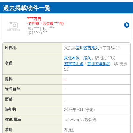
過去掲載物件一覧
***
万円
(管理費・共益費 ***円)
敷：***｜礼：***
1階 / *** / ***
所在地
東京都
荒川区
西尾久
６丁目34-11
東北本線
「
尾久
」駅 徒歩13分
交通
都電荒川線
「
荒川遊園地前
」駅 徒歩
5分
賃料
-
管理費等
-
面積
-
築年数
2026年 6月 (予定)
種別/構造
マンション/鉄骨造
階建
3階建