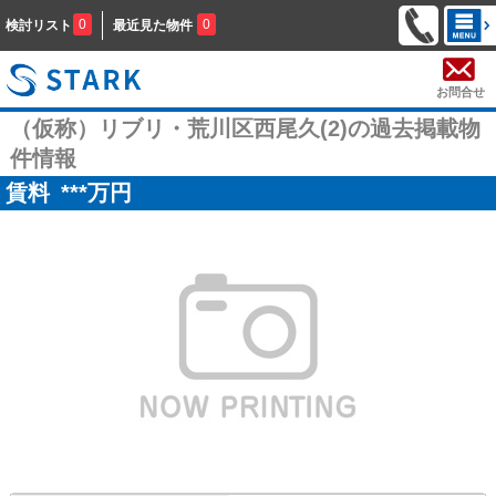
0
0
検討リスト
最近見た物件
お問合せ
（仮称）リブリ・荒川区西尾久(2)の過去掲載物
件情報
賃料
***
万円