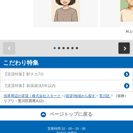
村上
前
こだわり特集
【賃貸特集】駅チカ7分
【賃貸特集】新築築浅5年以内
浅草周辺の賃貸｜株式会社スターク
>
(賃貸)地域から探す
>
荒川区
>
（仮称）
リブリ・荒川区西尾久(2)
ページトップに戻る
営業時間:10：00～19：00
定休日:水曜日