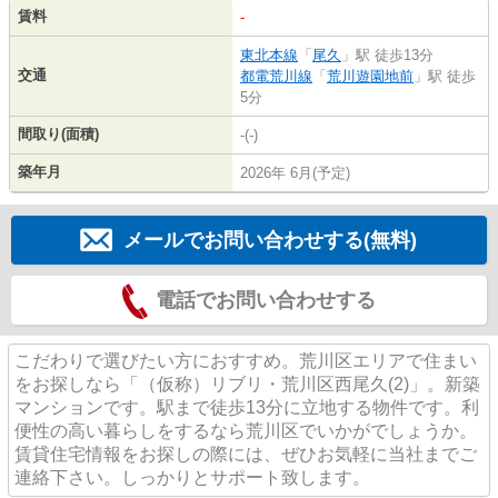
賃料
-
東北本線
「
尾久
」駅 徒歩13分
交通
都電荒川線
「
荒川遊園地前
」駅 徒歩
5分
間取り(面積)
-(-)
築年月
2026年 6月(予定)
メールでお問い合わせする(無料)
電話でお問い合わせする
こだわりで選びたい方におすすめ。荒川区エリアで住まい
をお探しなら「（仮称）リブリ・荒川区西尾久(2)」。新築
マンションです。駅まで徒歩13分に立地する物件です。利
便性の高い暮らしをするなら荒川区でいかがでしょうか。
賃貸住宅情報をお探しの際には、ぜひお気軽に当社までご
連絡下さい。しっかりとサポート致します。