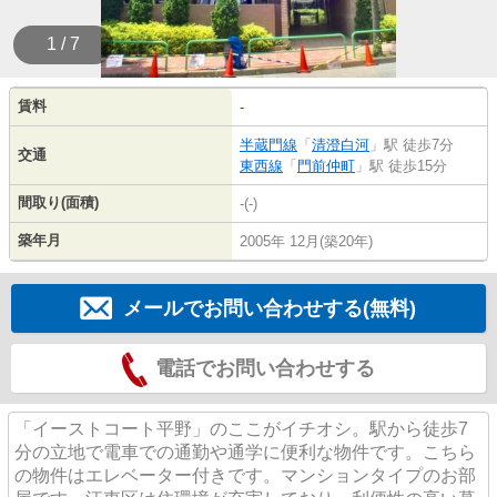
1 / 7
賃料
-
半蔵門線
「
清澄白河
」駅 徒歩7分
交通
東西線
「
門前仲町
」駅 徒歩15分
間取り(面積)
-(-)
築年月
2005年 12月(築20年)
メールでお問い合わせする(無料)
電話でお問い合わせする
「イーストコート平野」のここがイチオシ。駅から徒歩7
分の立地で電車での通勤や通学に便利な物件です。こちら
の物件はエレベーター付きです。マンションタイプのお部