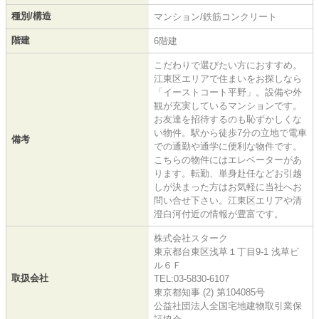
種別/構造
マンション/鉄筋コンクリート
階建
6階建
こだわりで選びたい方におすすめ。
江東区エリアで住まいをお探しなら
「イーストコート平野」。設備や外
観が充実しているマンションです。
お友達を招待するのも恥ずかしくな
い物件。駅から徒歩7分の立地で電車
備考
での通勤や通学に便利な物件です。
こちらの物件にはエレベーターがあ
ります。転勤、単身赴任などお引越
しが決まった方はお気軽に当社へお
問い合せ下さい。江東区エリアや清
澄白河付近の情報が豊富です。
株式会社スターク
東京都台東区浅草１丁目9-1 浅草ビ
ル６Ｆ
取扱会社
TEL:03-5830-6107
東京都知事 (2) 第104085号
公益社団法人全国宅地建物取引業保