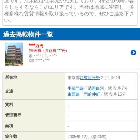
屋です。江東区は住環境が充実しており、利便性の高い暮
らしをするならこのエリアです。当社は地域に密着し、多
種多様な賃貸情報を取り扱っているので、ぜひご連絡下さ
い。
過去掲載物件一覧
***
万円
(管理費・共益費 ***円)
敷：***｜礼：***
3階 / *** / ***
所在地
東京都
江東区
平野
２丁目8-19
半蔵門線
「
清澄白河
」駅 徒歩7分
交通
東西線
「
門前仲町
」駅 徒歩15分
賃料
-
管理費等
-
面積
-
築年数
2005年 12月 (築20年)