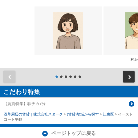
村上
前
こだわり特集
【賃貸特集】駅チカ7分
浅草周辺の賃貸｜株式会社スターク
>
(賃貸)地域から探す
>
江東区
>
イースト
コート平野
ページトップに戻る