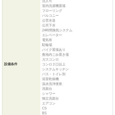
法人可
室内洗濯機置場
フローリング
バルコニー
公営水道
公共下水
24時間換気システム
エレベーター
電気有
駐輪場
バイク置場あり
敷地内ごみ置き場
ガスコンロ
設備条件
コンロ２口以上
システムキッチン
バス・トイレ別
浴室乾燥機
温水洗浄便座
洗面台
シャワー
独立洗面台
エアコン
CS
BS