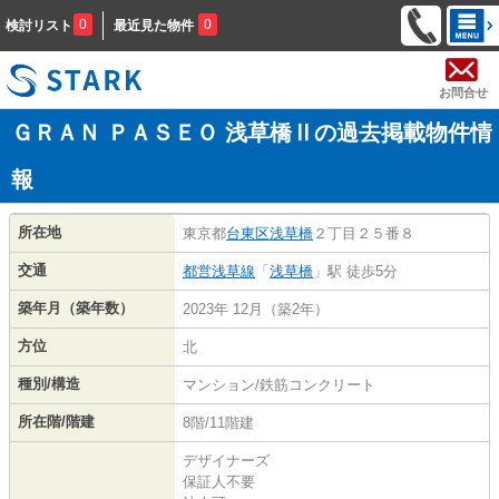
0
0
検討リスト
最近見た物件
お問合せ
ＧＲＡＮ ＰＡＳＥＯ 浅草橋Ⅱの過去掲載物件情
報
所在地
東京都
台東区
浅草橋
２丁目２５番８
交通
都営浅草線
「
浅草橋
」駅 徒歩5分
築年月（築年数）
2023年 12月（築2年）
方位
北
種別/構造
マンション/鉄筋コンクリート
所在階/階建
8階/11階建
デザイナーズ
保証人不要