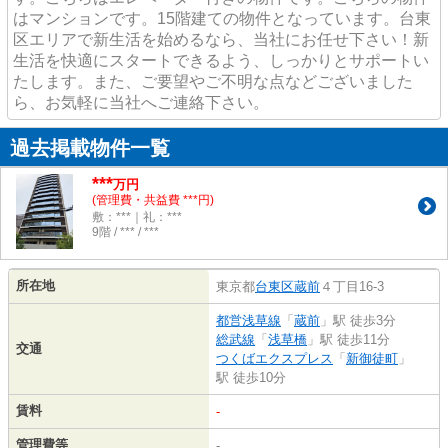
はマンションです。15階建ての物件となっています。台東
区エリアで新生活を始めるなら、当社にお任せ下さい！新
生活を快適にスタートできるよう、しっかりとサポートい
たします。また、ご要望やご不明な点などございました
ら、お気軽に当社へご連絡下さい。
過去掲載物件一覧
***
万円
(管理費・共益費 ***円)
敷：***｜礼：***
9階 / *** / ***
所在地
東京都
台東区
蔵前
４丁目16-3
都営浅草線
「
蔵前
」駅 徒歩3分
総武線
「
浅草橋
」駅 徒歩11分
交通
つくばエクスプレス
「
新御徒町
」
駅 徒歩10分
賃料
-
管理費等
-