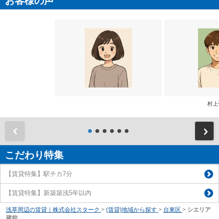
お客様の声
村上
前
こだわり特集
【賃貸特集】駅チカ7分
【賃貸特集】新築築浅5年以内
浅草周辺の賃貸｜株式会社スターク
>
(賃貸)地域から探す
>
台東区
>
シエリア
蔵前