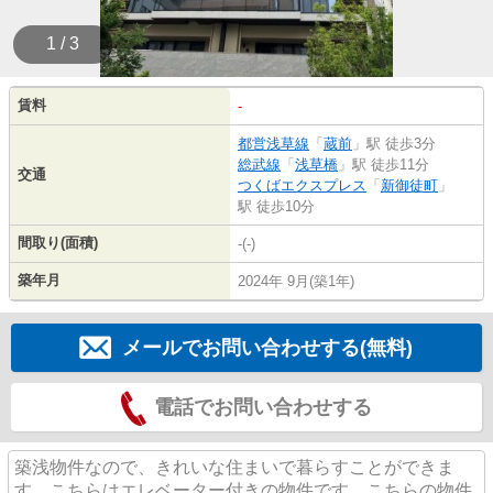
1 / 3
賃料
-
都営浅草線
「
蔵前
」駅 徒歩3分
総武線
「
浅草橋
」駅 徒歩11分
交通
つくばエクスプレス
「
新御徒町
」
駅 徒歩10分
間取り(面積)
-(-)
築年月
2024年 9月(築1年)
メールでお問い合わせする(無料)
電話でお問い合わせする
築浅物件なので、きれいな住まいで暮らすことができま
す。こちらはエレベーター付きの物件です。こちらの物件