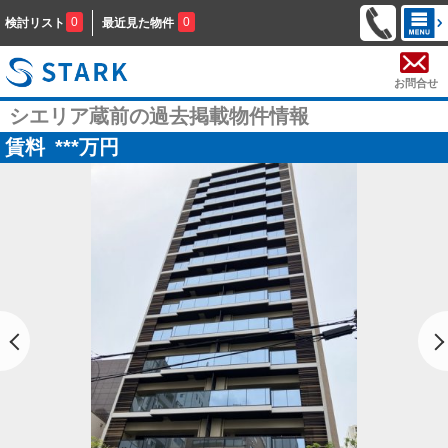
0
0
検討リスト
最近見た物件
お問合せ
シエリア蔵前の過去掲載物件情報
賃料
***
万円