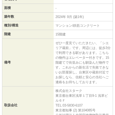
面積
-
築年数
2024年 9月 (築1年)
種別/構造
マンション/鉄筋コンクリート
階建
15階建
ぜひ一度見ていただきたい、「シエ
リア蔵前」です。周辺には、徒歩3分
で利用できる駅があります。こちら
の物件はエレベーター付きです。15
備考
階建てで街並みにも馴染んだ物件で
す。これからの新生活で失敗できな
いお部屋探し。台東区や蔵前付近で
お探しなら、信頼と安心の当社へご
連絡をお待ちしております。
株式会社スターク
東京都台東区浅草１丁目9-1 浅草ビ
ル６Ｆ
取扱会社
TEL:03-5830-6107
東京都知事 (2) 第104085号